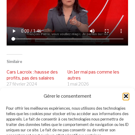
Similaire
Cars Lacroix : hausse des
Un 1er mai pas comme les
profits, pas des salaires
autres
27 février 2024
1 mai 2026
Dans "Au Sénat"
Dans "Economie et
Gérer le consentement
Emploi"
Soutien aux agriculteurs
Pour offrir les meilleures expériences, nous utilisons des technologies
en colère
telles que les cookies pour stocker et/ou accéder aux informations des
31 janvier 2024
appareils. Le fait de consentir à ces technologies nous permettra de
Dans "En Val d'Oise"
traiter des données telles que le comportement de navigation ou les ID
uniques sur ce site. Le fait de ne pas consentir ou de retirer son