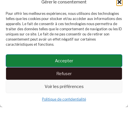
Gérer le consentement
Pour offrir les meilleures expériences, nous utilisons des technologies
telles que les cookies pour stocker et/ou accéder aux informations des
Et, c’est sincèrement avec nostalgie que j’ai vécu ce
appareils. Le fait de consentir à ces technologies nous permettra de
moment, après avoir visité ce lieu emblématique il y a 30
traiter des données telles que le comportement de navigation ou les ID
ans ! Pour preuve ces deux photos ! :
uniques sur ce site. Le fait de ne pas consentir ou de retirer son
consentement peut avoir un effet négatif sur certaines
caractéristiques et fonctions.
Accepter
Refuser
Voir les préférences
Politique de confidentialité