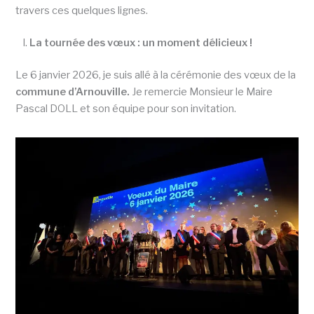
travers ces quelques lignes.
La tournée des vœux : un moment délicieux !
Le 6 janvier 2026, je suis allé à la cérémonie des vœux de la
commune d’Arnouville.
Je remercie Monsieur le Maire
Pascal DOLL et son équipe pour son invitation.