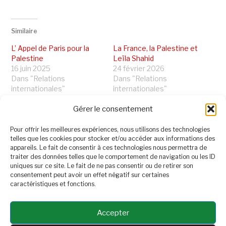
Similaire
L’ Appel de Paris pour la
La France, la Palestine et
Palestine
Leïla Shahid
16 juin 2025
24 février 2026
Dans "Relations
Dans "Relations
internationales"
internationales"
« L’affirmation de la paix
Gérer le consentement
est le plus grand des
combats »
Pour offrir les meilleures expériences, nous utilisons des technologies
26 février 2025
telles que les cookies pour stocker et/ou accéder aux informations des
Dans "Relations
appareils. Le fait de consentir à ces technologies nous permettra de
internationales"
traiter des données telles que le comportement de navigation ou les ID
uniques sur ce site. Le fait de ne pas consentir ou de retirer son
consentement peut avoir un effet négatif sur certaines
caractéristiques et fonctions.
PRÉCÉDENT
SUIVANT
Accepter