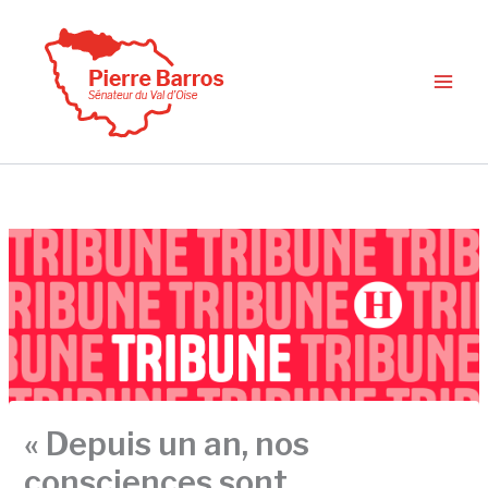
Aller
au
contenu
« Depuis un an, nos
consciences sont