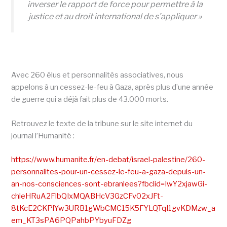
inverser le rapport de force pour permettre à la
justice et au droit international de s’appliquer »
Avec 260 élus et personnalités associatives, nous
appelons à un cessez-le-feu à Gaza, après plus d’une année
de guerre qui a déjà fait plus de 43.000 morts.
Retrouvez le texte de la tribune sur le site internet du
journal l’Humanité :
https://www.humanite.fr/en-debat/israel-palestine/260-
personnalites-pour-un-cessez-le-feu-a-gaza-depuis-un-
an-nos-consciences-sont-ebranlees?fbclid=IwY2xjawGi-
chleHRuA2FlbQIxMQABHcV3GzCFv02xJFt-
8tKcE2CKPlYw3URB1gWbCMC15K5FYLQTqI1gvKDMzw_a
em_KT3sPA6PQPahbPYbyuFDZg