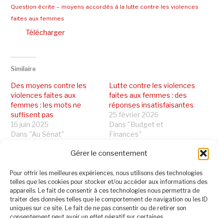
Question écrite – moyens accordés à la lutte contre les violences
faites aux femmes
Télécharger
Similaire
Des moyens contre les
Lutte contre les violences
violences faites aux
faites aux femmes : des
femmes : les mots ne
réponses insatisfaisantes
suffisent pas
25 février 2026
16 juin 2025
Dans "Budget et
Dans "Au Sénat"
Finances"
A consommer sans
Gérer le consentement
modération : mon bilan
2025 !
Pour offrir les meilleures expériences, nous utilisons des technologies
1 janvier 2026
telles que les cookies pour stocker et/ou accéder aux informations des
Dans "Elus et collectivités
appareils. Le fait de consentir à ces technologies nous permettra de
territoriales"
traiter des données telles que le comportement de navigation ou les ID
uniques sur ce site. Le fait de ne pas consentir ou de retirer son
consentement peut avoir un effet négatif sur certaines