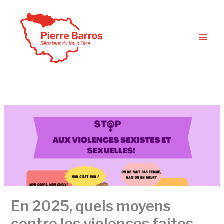
Aller
au
contenu
En 2025, quels moyens
contre les violences faites