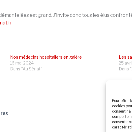
émantelées est grand. J’invite donc tous les élus confrontés
nat.fr
Nos médecins hospitaliers en galère
Les sa
16 mai 2024
25 avr
Dans "Au Sénat"
Dans "
Pour offrir 
cookies pou
consentir à
bres
«
comportemen
consentir o
caractéristi