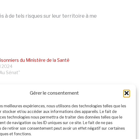
 à de tels risques sur leur territoire à me
isonniers du Ministère de la Santé
il 2024
Au Sénat"
Gérer le consentement
les meilleures expériences, nous utilisons des technologies telles que les
SUIVANT
r stocker et/ou accéder aux informations des appareils. Le fait de
 ces technologies nous permettra de traiter des données telles que le
 Ce quinquennat sera écologique ou ne sera pas… »
t de navigation ou les ID uniques sur ce site. Le fait de ne pas
u de retirer son consentement peut avoir un effet négatif sur certaines
ques et fonctions.