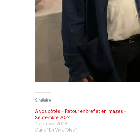
Similaire
A vos côtés – Retour en bref et en images –
Septembre 2024
4 octobre 2024
Dans "En Val d'Oise"