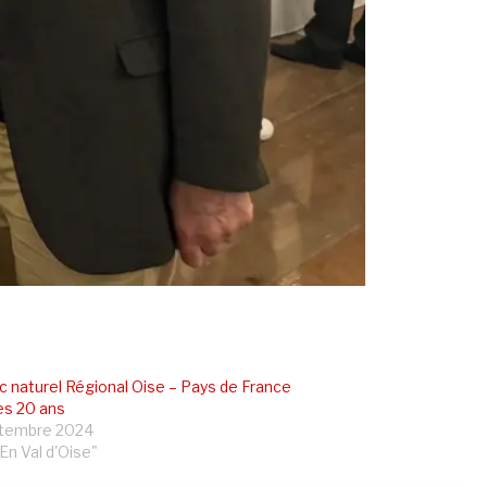
c naturel Régional Oise – Pays de France
es 20 ans
ptembre 2024
En Val d'Oise"