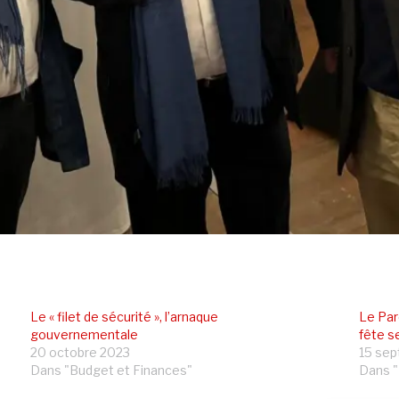
Le « filet de sécurité », l’arnaque
Le Par
gouvernementale
fête s
20 octobre 2023
15 se
Dans "Budget et Finances"
Dans "