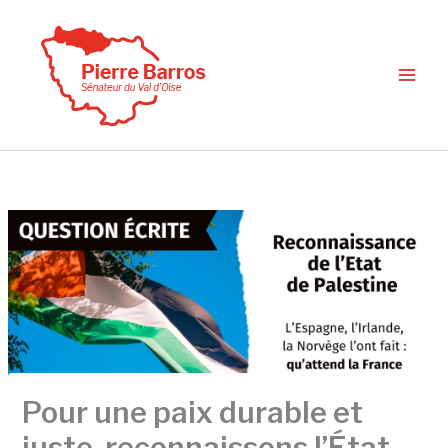
Aller
au
contenu
Pour une paix durable et
juste, reconnaissons l’État