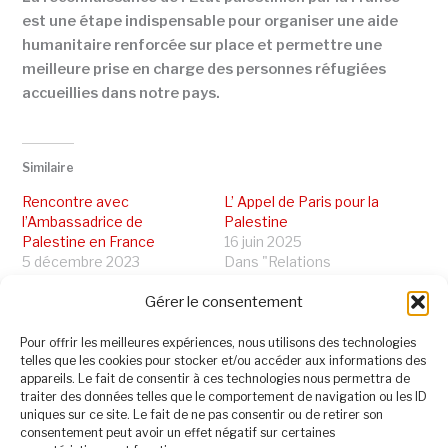
est une étape indispensable pour organiser une aide
humanitaire renforcée sur place et permettre une
meilleure prise en charge des personnes réfugiées
accueillies dans notre pays.
Similaire
Rencontre avec
L’ Appel de Paris pour la
l’Ambassadrice de
Palestine
Palestine en France
16 juin 2025
5 décembre 2023
Dans "Relations
Dans "Au Sénat"
internationales"
Gérer le consentement
La France, la Palestine et
Leïla Shahid
Pour offrir les meilleures expériences, nous utilisons des technologies
24 février 2026
telles que les cookies pour stocker et/ou accéder aux informations des
Dans "Relations
appareils. Le fait de consentir à ces technologies nous permettra de
internationales"
traiter des données telles que le comportement de navigation ou les ID
uniques sur ce site. Le fait de ne pas consentir ou de retirer son
consentement peut avoir un effet négatif sur certaines