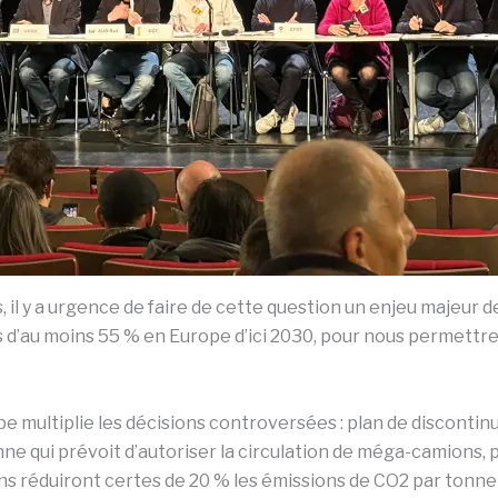
il y a urgence de faire de cette question un enjeu majeur de
s d’au moins 55 % en Europe d’ici 2030, pour nous permettr
e multiplie les décisions controversées : plan de discontinu
nne qui prévoit d’autoriser la circulation de méga-camions,
s réduiront certes de 20 % les émissions de CO2 par tonne