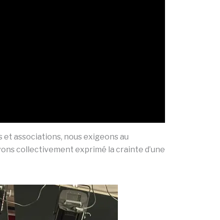
es et associations, nous exigeons au
vons collectivement exprimé la crainte d’une