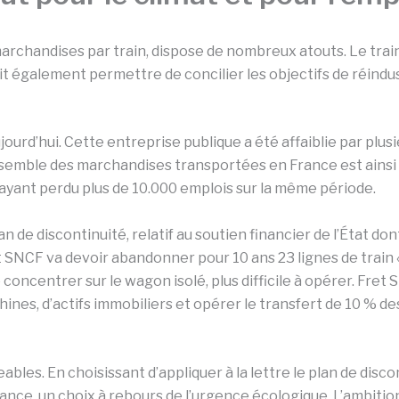
 marchandises par train, dispose de nombreux atouts. Le trai
it également permettre de concilier les objectifs de réindus
urd’hui. Cette entreprise publique a été affaiblie par plusi
ensemble des marchandises transportées en France est ainsi
 ayant perdu plus de 10.000 emplois sur la même période.
e discontinuité, relatif au soutien financier de l’État dont
 SNCF va devoir abandonner pour 10 ans 23 lignes de train 
oncentrer sur le wagon isolé, plus difficile à opérer. Fre
ines, d’actifs immobiliers et opérer le transfert de 10 % de
bles. En choisissant d’appliquer à la lettre le plan de disc
rance, un choix à rebours de l’urgence écologique. L’ambition 