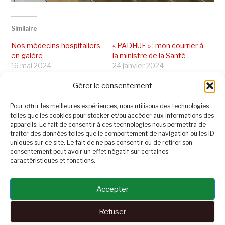
Similaire
Nos médecins hospitaliers
« PADHUE » : mon courrier à
en galère
la ministre de la Santé
16 mai 2024
24 janvier 2024
Dans "Au Sénat"
Dans "Au Sénat"
Gérer le consentement
PADHUE : la simplification
des EVC adoptée !
Pour offrir les meilleures expériences, nous utilisons des technologies
13 juin 2025
telles que les cookies pour stocker et/ou accéder aux informations des
Dans "Santé et solidarité
appareils. Le fait de consentir à ces technologies nous permettra de
territoriale"
traiter des données telles que le comportement de navigation ou les ID
uniques sur ce site. Le fait de ne pas consentir ou de retirer son
consentement peut avoir un effet négatif sur certaines
caractéristiques et fonctions.
PRÉCÉDENT
SUIVANT
Accepter
Refuser