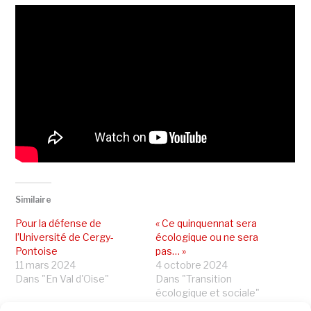
Similaire
Pour la défense de
« Ce quinquennat sera
l’Université de Cergy-
écologique ou ne sera
Pontoise
pas… »
11 mars 2024
4 octobre 2024
Dans "En Val d'Oise"
Dans "Transition
écologique et sociale"